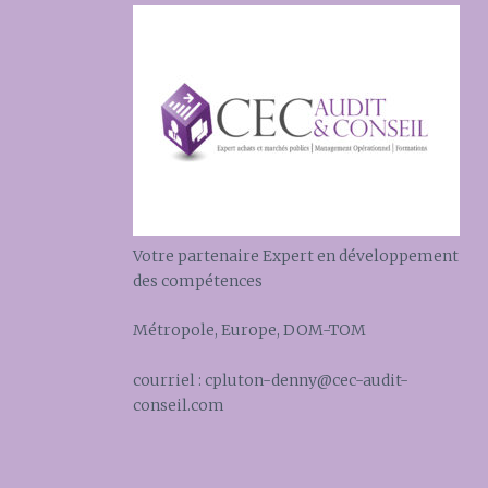
Votre partenaire Expert en développement
des compétences
Métropole, Europe, DOM-TOM
courriel : cpluton-denny@cec-audit-
conseil.com